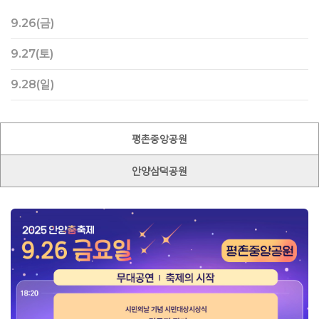
9.26(금)
9.27(토)
9.28(일)
평촌중앙공원
안양삼덕공원