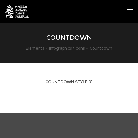
tog
nav
COUNTDOWN
Elements
Infographics / icons
Countdown
COUNTDOWN STYLE 01