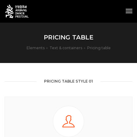
tog
nav
PRICING TABLE
Elements
Text & containers
Pricing table
PRICING TABLE STYLE 01