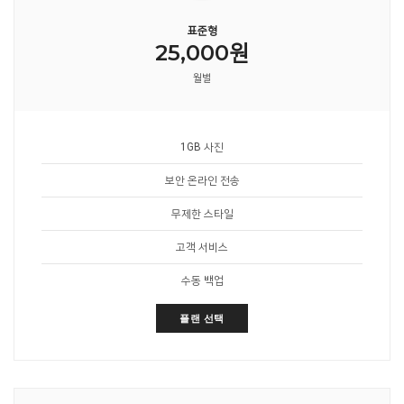
표준형
25,000원
월별
1GB 사진
보안 온라인 전송
무제한 스타일
고객 서비스
수동 백업
플랜 선택