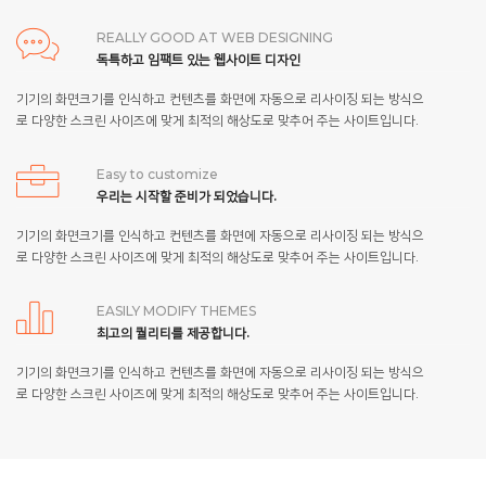
REALLY GOOD AT WEB DESIGNING
독특하고 임팩트 있는 웹사이트 디자인
기기의 화면크기를 인식하고 컨텐츠를 화면에 자동으로 리사이징 되는 방식으
로 다양한 스크린 사이즈에 맞게 최적의 해상도로 맞추어 주는 사이트입니다.
Easy to customize
우리는 시작할 준비가 되었습니다.
기기의 화면크기를 인식하고 컨텐츠를 화면에 자동으로 리사이징 되는 방식으
로 다양한 스크린 사이즈에 맞게 최적의 해상도로 맞추어 주는 사이트입니다.
EASILY MODIFY THEMES
최고의 퀄리티를 제공합니다.
기기의 화면크기를 인식하고 컨텐츠를 화면에 자동으로 리사이징 되는 방식으
로 다양한 스크린 사이즈에 맞게 최적의 해상도로 맞추어 주는 사이트입니다.