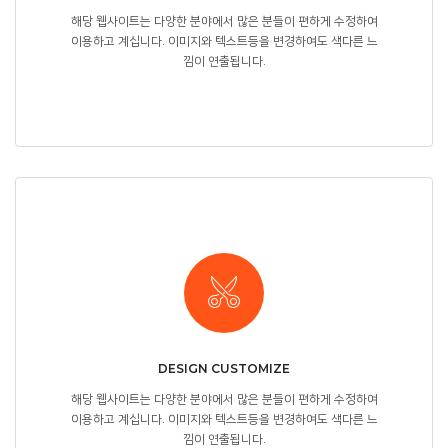
해당 웹사이트는 다양한 분야에서 많은 분들이 편하게 수정하여
이용하고 계십니다. 이미지와 텍스트등을 변경하여도 색다른 느
낌이 연출됩니다.
DESIGN CUSTOMIZE
해당 웹사이트는 다양한 분야에서 많은 분들이 편하게 수정하여
이용하고 계십니다. 이미지와 텍스트등을 변경하여도 색다른 느
낌이 연출됩니다.