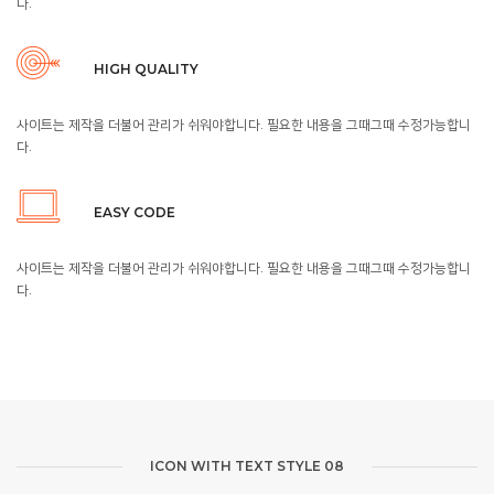
다.
HIGH QUALITY
사이트는 제작을 더불어 관리가 쉬워야합니다. 필요한 내용을 그때그때 수정가능합니
다.
EASY CODE
사이트는 제작을 더불어 관리가 쉬워야합니다. 필요한 내용을 그때그때 수정가능합니
다.
ICON WITH TEXT STYLE 08